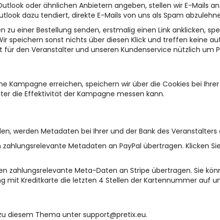
utlook oder ähnlichen Anbietern angeben, stellen wir E-Mails a
utlook dazu tendiert, direkte E-Mails von uns als Spam abzulehn
nen zu einer Bestellung senden, erstmalig einen Link anklicken, spe
Wir speichern sonst nichts über diesen Klick und treffen keine 
ist für den Veranstalter und unseren Kundenservice nützlich um
ne Kampagne erreichen, speichern wir über die Cookies bei Ihr
lter die Effektivität der Kampagne messen kann.
n, werden Metadaten bei Ihrer und der Bank des Veranstalters 
n zahlungsrelevante Metadaten an PayPal übertragen. Klicken Si
den zahlungsrelevante Meta-Daten an Stripe übertragen. Sie kö
ng mit Kreditkarte die letzten 4 Stellen der Kartennummer auf 
 zu diesem Thema unter support@pretix.eu.