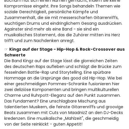
Bochum hat sich einen Namen gemacht, indem sie keine
Kompromisse eingeht. Ihre Songs behandeln Themen wie
soziale Gerechtigkeit, persönliche Kämpfe und
Zusammenhalt, die sie mit messerscharfen Gitarrenriffs,
wuchtigen Drums und eindringlichem Gesang ausdrücken.
Againster sind mehr als eine Band - sie sind ein
musikalisches Statement, das die Zuhörer mitten ins Herz
trifft und zum Nachdenken anregt.
☞
Kingz auf der Stage - Hip-Hop & Rock-Crossover aus
Schwerte
Die Band Kingz auf der Stage lässt die glorreichen Zeiten
des deutschen Raps aufleben und schlägt die Brücke zum
fesselnden Battle-Rap und Storytelling. Eine spürbare
Hommage an die Ursprünge des good old Hip-Hop. Wie bei
einer geschmeidigen Pommes-Schranke fusionieren hier
zwei deliziöse Komponenten und bringen multikulturellen
Charme und Ruhrpott-Eleganz auf den Punkt zusammen.
Das Fundament? Eine unschlagbare Mischung aus
talentierten Musikern, die feinste Gitarrenriffs und groovige
Beats zusammen mit Cuts von MaadnizZ an den DJ-Decks
kredenzen. Eine musikalische „Mahlzeit", die geschmeidig
von der Seite reinkickt - guten Appetit!