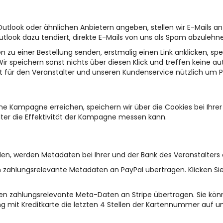
utlook oder ähnlichen Anbietern angeben, stellen wir E-Mails a
utlook dazu tendiert, direkte E-Mails von uns als Spam abzulehn
nen zu einer Bestellung senden, erstmalig einen Link anklicken, spe
Wir speichern sonst nichts über diesen Klick und treffen keine 
ist für den Veranstalter und unseren Kundenservice nützlich um
ne Kampagne erreichen, speichern wir über die Cookies bei Ihr
lter die Effektivität der Kampagne messen kann.
n, werden Metadaten bei Ihrer und der Bank des Veranstalters 
n zahlungsrelevante Metadaten an PayPal übertragen. Klicken Si
den zahlungsrelevante Meta-Daten an Stripe übertragen. Sie kö
ng mit Kreditkarte die letzten 4 Stellen der Kartennummer auf 