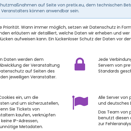
schutzmaßnahmen auf Seite von pretix.eu, dem technischen Betre
 Veranstalters können anwendbar sein.
ste Priorität. Wann immer möglich, setzen wir Datenschutz in 
en erläutern wir detailliert, welche Daten wir erheben und wer d
cken aufweisen kann. Ein lückenloser Schutz der Daten vor dem 
nen Daten werden dem
Jede Verbindun
 Abwicklung der Veranstaltung
Servern von pre
Datenschutz auf Seiten des
Standards gesc
 den jeweiligen Veranstalter.
Cookies ein, um die
Alle Server von
sten und um sicherzustellen,
und deutsches 
enn Sie Tickets von
Das Team von pr
taltern kaufen, verknüpfen
benutzt diesen 
n keine IP-Adressen,
zur Fehleranalys
 unnötige Metadaten.