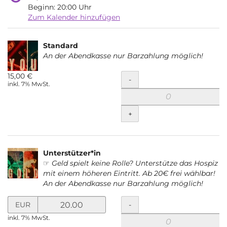
Beginn:
20:00
Uhr
Zum Kalender hinzufügen
Produkte
Standard
Unkategorisierte
An der Abendkasse nur Barzahlung möglich!
Produkte
15,00 €
Menge
-
inkl. 7% MwSt.
+
Unterstützer*in
☞
Geld spielt keine Rolle? Unterstütze das Hospiz
mit einem höheren Eintritt. Ab 20€ frei wählbar!
An der Abendkasse nur Barzahlung möglich!
Preis
Menge
-
EUR
in
inkl. 7% MwSt.
EUR