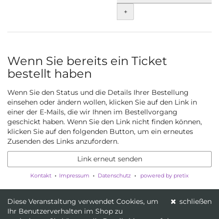
für
+
Unterstützer*in
setzen
Wenn Sie bereits ein Ticket
bestellt haben
Wenn Sie den Status und die Details Ihrer Bestellung
einsehen oder ändern wollen, klicken Sie auf den Link in
einer der E-Mails, die wir Ihnen im Bestellvorgang
geschickt haben. Wenn Sie den Link nicht finden können,
klicken Sie auf den folgenden Button, um ein erneutes
Zusenden des Links anzufordern.
Link erneut senden
Kontakt
Impressum
Datenschutz
powered by pretix
Diese Veranstaltung verwendet Cookies, um
schließen
Ihr Benutzerverhalten im Shop zu