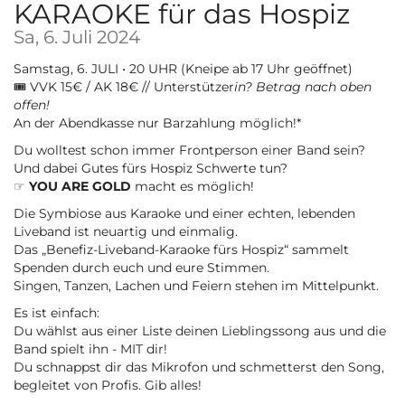
KARAOKE für das Hospiz
Sa, 6. Juli 2024
Samstag, 6. JULI • 20 UHR (Kneipe ab 17 Uhr geöffnet)
🎟️ VVK 15€ / AK 18€ // Unterstützer
in? Betrag nach oben
offen!
An der Abendkasse nur Barzahlung möglich!*
Du wolltest schon immer Frontperson einer Band sein?
Und dabei Gutes fürs Hospiz Schwerte tun?
☞
YOU ARE GOLD
macht es möglich!
Die Symbiose aus Karaoke und einer echten, lebenden
Liveband ist neuartig und einmalig.
Das „Benefiz-Liveband-Karaoke fürs Hospiz“ sammelt
Spenden durch euch und eure Stimmen.
Singen, Tanzen, Lachen und Feiern stehen im Mittelpunkt.
Es ist einfach:
Du wählst aus einer Liste deinen Lieblingssong aus und die
Band spielt ihn - MIT dir!
Du schnappst dir das Mikrofon und schmetterst den Song,
begleitet von Profis. Gib alles!