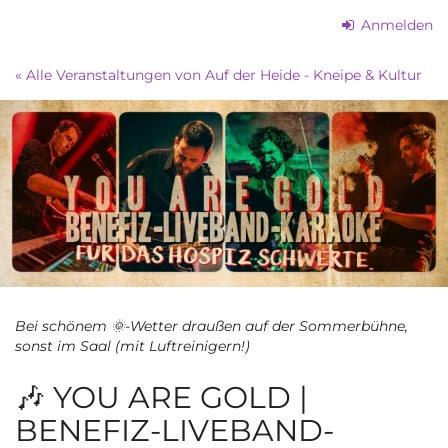
Zum
Anmelden
Haupt-
Inhalt
« Alle Veranstaltungen von Auf der Heide - Kneipe & Kultur
springen
Bei schönem 🌞-Wetter draußen auf der Sommerbühne,
sonst im Saal (mit Luftreinigern!)
🎶 YOU ARE GOLD |
BENEFIZ-LIVEBAND-