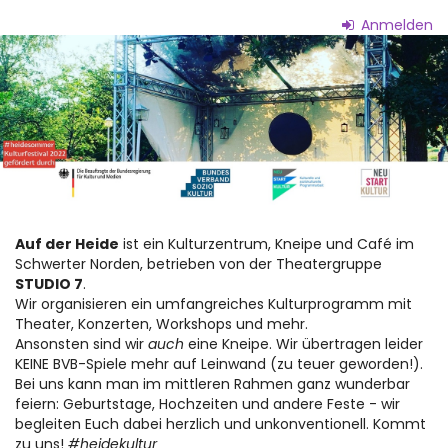
Zum
Anmelden
Haupt-
Auf
Inhalt
springen
der
Heide
-
Kneipe
&
Auf der Heide
ist ein Kulturzentrum, Kneipe und Café im
Schwerter Norden, betrieben von der Theatergruppe
Kultur
STUDIO 7
.
Wir organisieren ein umfangreiches Kulturprogramm mit
Theater, Konzerten, Workshops und mehr.
Ansonsten sind wir
auch
eine Kneipe. Wir übertragen leider
KEINE BVB-Spiele mehr auf Leinwand (zu teuer geworden!).
Bei uns kann man im mittleren Rahmen ganz wunderbar
feiern: Geburtstage, Hochzeiten und andere Feste - wir
begleiten Euch dabei herzlich und unkonventionell. Kommt
zu uns!
#heidekultur