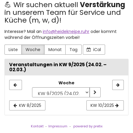
💪 Wir suchen aktuell
Verstärkung
in unserem Team für Service und
Küche (m, w, d)!
Interesse? Mail an
info@heidekneipe.ruhr
oder kommt
während der Öffnungszeiten vorbei!
Liste
Woche
Monat
Tag
iCal
Veranstaltungen in KW 9/2025 (24.02. –
02.03.)
Woche
Woche
zur
Anzeige
KW 8/2025
KW 10/2025
auswählen
Kontakt
Impressum
powered by pretix