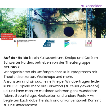
Zum
Anmelden
Haupt-
Auf
Inhalt
springen
der
Heide
-
Kneipe
&
Auf der Heide
ist ein Kulturzentrum, Kneipe und Café im
Schwerter Norden, betrieben von der Theatergruppe
Kultur
STUDIO 7
.
Wir organisieren ein umfangreiches Kulturprogramm mit
Theater, Konzerten, Workshops und mehr.
Ansonsten sind wir
auch
eine Kneipe. Wir übertragen leider
KEINE BVB-Spiele mehr auf Leinwand (zu teuer geworden!).
Bei uns kann man im mittleren Rahmen ganz wunderbar
feiern: Geburtstage, Hochzeiten und andere Feste - wir
begleiten Euch dabei herzlich und unkonventionell. Kommt
zu uns!
#heidekultur