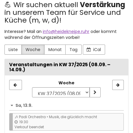
💪 Wir suchen aktuell
Verstärkung
in unserem Team für Service und
Küche (m, w, d)!
Interesse? Mail an
info@heidekneipe.ruhr
oder kommt
während der Öffnungszeiten vorbei!
Liste
Woche
Monat
Tag
iCal
Veranstaltungen in KW 37/2025 (08.09. –
14.09.)
Woche
Woche
zur
Anzeige
Sa, 13.9.
auswählen
🎶 Padi Orchestra • Musik, die glücklich macht
19:30
Verkauf beendet