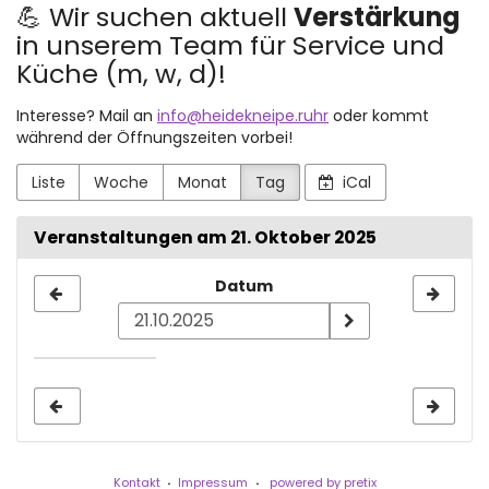
💪 Wir suchen aktuell
Verstärkung
in unserem Team für Service und
Küche (m, w, d)!
Interesse? Mail an
info@heidekneipe.ruhr
oder kommt
während der Öffnungszeiten vorbei!
Liste
Woche
Monat
Tag
iCal
Veranstaltungen am 21. Oktober 2025
Datum
Datum
zur
Anzeige
auswählen
Kontakt
Impressum
powered by pretix