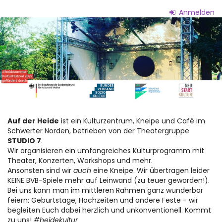
Zum
Anmelden
Haupt-
Auf
Inhalt
springen
der
Heide
-
Kneipe
&
Auf der Heide
ist ein Kulturzentrum, Kneipe und Café im
Schwerter Norden, betrieben von der Theatergruppe
Kultur
STUDIO 7
.
Wir organisieren ein umfangreiches Kulturprogramm mit
Theater, Konzerten, Workshops und mehr.
Ansonsten sind wir
auch
eine Kneipe. Wir übertragen leider
KEINE BVB-Spiele mehr auf Leinwand (zu teuer geworden!).
Bei uns kann man im mittleren Rahmen ganz wunderbar
feiern: Geburtstage, Hochzeiten und andere Feste - wir
begleiten Euch dabei herzlich und unkonventionell. Kommt
zu uns!
#heidekultur