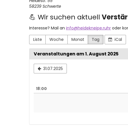
Heidestr. 55
58239 Schwerte
💪 Wir suchen aktuell
Verstä
Interesse? Mail an
info@heidekneipe.ruhr
oder ko
Liste
Woche
Monat
Tag
iCal
Veranstaltungen am 1. August 2025
Datum
31.07.2025
zur
Anzeige
18:00
auswähle