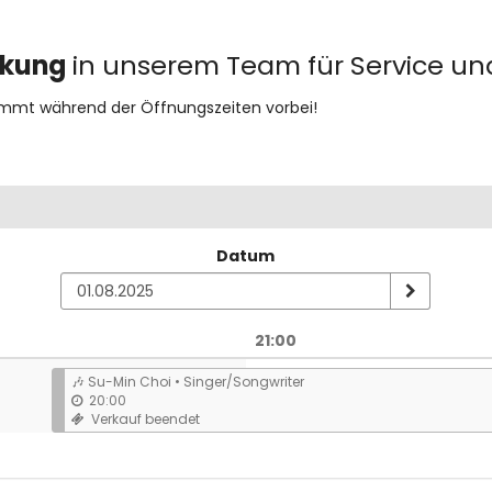
rkung
in unserem Team für Service und
mmt während der Öffnungszeiten vorbei!
Datum
21:00
n
🎶 Su-Min Choi • Singer/Songwriter
20:00
Verkauf beendet