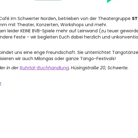
d Café im Schwerter Norden, betrieben von der Theatergruppe
ST
amm mit Theater, Konzerten, Workshops und mehr.
gen leider KEINE BVB-Spiele mehr auf Leinwand (zu teuer gewor
ndere Feste - wir begleiten Euch dabei herzlich und unkonventi
rbindet uns eine enge Freundschaft. Sie unterrichtet Tangotänz
sieren wir auch Milongas oder ganze Tango-Festivals!
der in der
Ruhrtal-Buchhandlung
, Hüsingstraße 20, Schwerte.
r