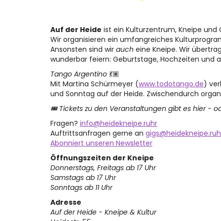
Auf der Heide
ist ein Kulturzentrum, Kneipe un
Wir organisieren ein umfangreiches Kulturprogr
Ansonsten sind wir
auch
eine Kneipe. Wir übertra
wunderbar feiern: Geburtstage, Hochzeiten und a
Tango Argentino
💃🏽
Mit Martina Schürmeyer (
www.todotango.de
) ve
und Sonntag auf der Heide. Zwischendurch organi
🎟 Tickets zu den Veranstaltungen gibt es hier - o
Fragen?
info@heidekneipe.ruhr
Auftrittsanfragen gerne an
gigs@heidekneipe.ruh
Abonniert unseren Newsletter
Öffnungszeiten der Kneipe
Donnerstags, Freitags ab 17 Uhr
Samstags ab 17 Uhr
Sonntags ab 11 Uhr
Adresse
Auf der Heide - Kneipe & Kultur