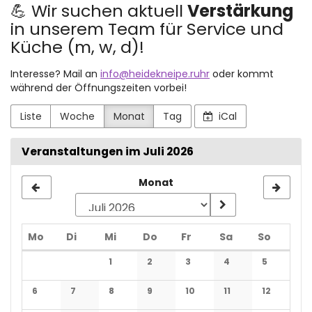
💪 Wir suchen aktuell
Verstärkung
in unserem Team für Service und
Küche (m, w, d)!
Interesse? Mail an
info@heidekneipe.ruhr
oder kommt
während der Öffnungszeiten vorbei!
Liste
Woche
Monat
Tag
iCal
Veranstaltungen im Juli 2026
Monat
Montag
Dienstag
Mittwoch
Donnerstag
Freitag
Samstag
Sonnta
Mo
Di
Mi
Do
Fr
Sa
So
Kalender
1
2
3
4
5
Keine Veranstaltungen
Keine Veranstaltungen
Keine Veranstaltungen
Keine Veranstaltun
Keine Veran
6
7
8
9
10
11
12