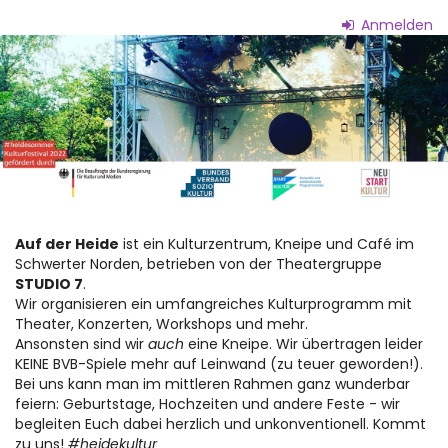
Zum
Anmelden
Haupt-
Auf
Inhalt
springen
der
Heide
-
Kneipe
&
Auf der Heide
ist ein Kulturzentrum, Kneipe und Café im
Schwerter Norden, betrieben von der Theatergruppe
Kultur
STUDIO 7
.
Wir organisieren ein umfangreiches Kulturprogramm mit
Theater, Konzerten, Workshops und mehr.
Ansonsten sind wir
auch
eine Kneipe. Wir übertragen leider
KEINE BVB-Spiele mehr auf Leinwand (zu teuer geworden!).
Bei uns kann man im mittleren Rahmen ganz wunderbar
feiern: Geburtstage, Hochzeiten und andere Feste - wir
begleiten Euch dabei herzlich und unkonventionell. Kommt
zu uns!
#heidekultur