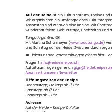
Auf der Heide
ist ein Kulturzentrum, Kneipe un
Wir organisieren ein umfangreiches Kulturprogr
Ansonsten sind wir
auch
eine Kneipe. Wir übertra
wunderbar feiern: Geburtstage, Hochzeiten und a
Tango Argentino
💃🏽
Mit Martina Schürmeyer (
www.todotango.de
) ve
und Sonntag auf der Heide. Zwischendurch organi
🎟 Tickets zu den Veranstaltungen gibt es hier - o
Fragen?
info@heidekneipe.ruhr
Auftrittsanfragen gerne an
gigs@heidekneipe.ruh
Abonniert unseren Newsletter
Öffnungszeiten der Kneipe
Donnerstags, Freitags ab 17 Uhr
Samstags ab 17 Uhr
Sonntags ab 11 Uhr
Adresse
Auf der Heide - Kneipe & Kultur