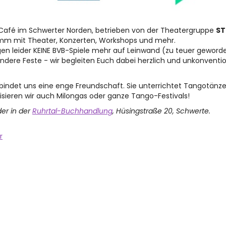
d Café im Schwerter Norden, betrieben von der Theatergruppe
ST
amm mit Theater, Konzerten, Workshops und mehr.
gen leider KEINE BVB-Spiele mehr auf Leinwand (zu teuer gewor
ndere Feste - wir begleiten Euch dabei herzlich und unkonventi
rbindet uns eine enge Freundschaft. Sie unterrichtet Tangotänz
sieren wir auch Milongas oder ganze Tango-Festivals!
der in der
Ruhrtal-Buchhandlung
, Hüsingstraße 20, Schwerte.
r