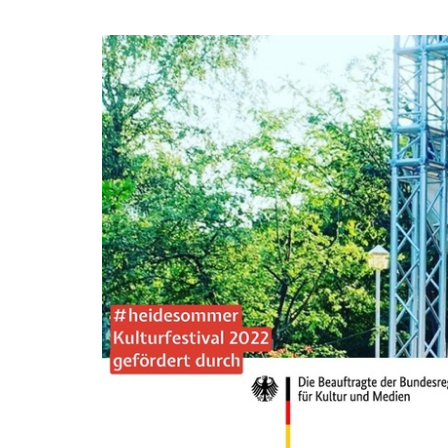
Zum
Haupt-
Auf
Inhalt
springen
der
Heide
-
Kneipe
&
Kultur